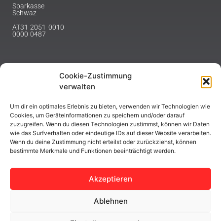
Sparkasse
Schwaz
AT31 2051 0010
0000 0487
Cookie-Zustimmung
NEWSLETTER
verwalten
Melde dich hier für unseren Newsletter an.
Um dir ein optimales Erlebnis zu bieten, verwenden wir Technologien wie
Cookies, um Geräteinformationen zu speichern und/oder darauf
zuzugreifen. Wenn du diesen Technologien zustimmst, können wir Daten
wie das Surfverhalten oder eindeutige IDs auf dieser Website verarbeiten.
Wenn du deine Zustimmung nicht erteilst oder zurückziehst, können
bestimmte Merkmale und Funktionen beeinträchtigt werden.
ABONNIEREN
Akzeptieren
Ablehnen
Copyright © 2023