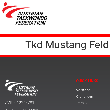
Tkd Mustang Feld
QUICK LINKS
Vorstand
Ordnungen
ZVR: 012244781
Termine