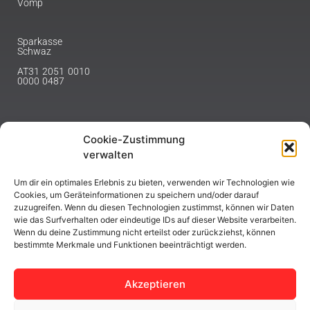
Vomp
Sparkasse
Schwaz
AT31 2051 0010
0000 0487
Cookie-Zustimmung
NEWSLETTER
verwalten
Melde dich hier für unseren Newsletter an.
Um dir ein optimales Erlebnis zu bieten, verwenden wir Technologien wie
Cookies, um Geräteinformationen zu speichern und/oder darauf
zuzugreifen. Wenn du diesen Technologien zustimmst, können wir Daten
wie das Surfverhalten oder eindeutige IDs auf dieser Website verarbeiten.
Wenn du deine Zustimmung nicht erteilst oder zurückziehst, können
bestimmte Merkmale und Funktionen beeinträchtigt werden.
ABONNIEREN
Akzeptieren