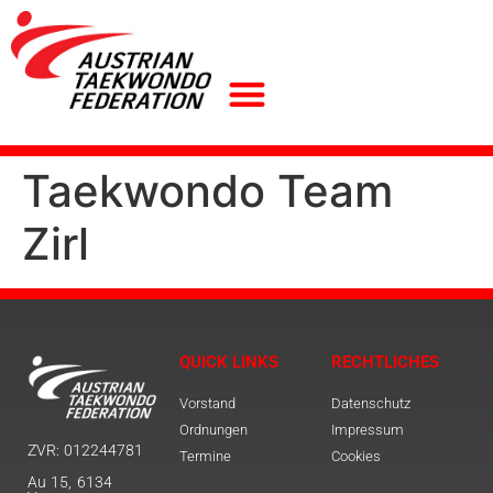
Taekwondo Team
Zirl
QUICK LINKS
RECHTLICHES
Vorstand
Datenschutz
Ordnungen
Impressum
ZVR: 012244781
Termine
Cookies
Au 15, 6134