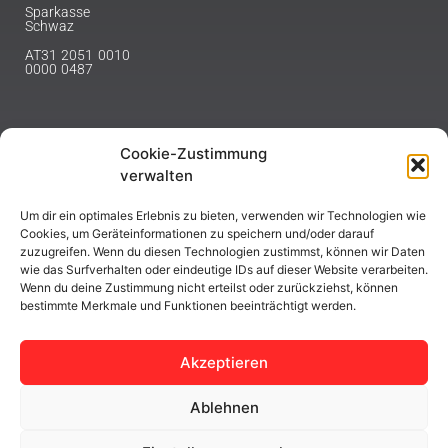
Sparkasse
Schwaz
AT31 2051 0010
0000 0487
Cookie-Zustimmung
NEWSLETTER
verwalten
Melde dich hier für unseren Newsletter an.
Um dir ein optimales Erlebnis zu bieten, verwenden wir Technologien wie
Cookies, um Geräteinformationen zu speichern und/oder darauf
zuzugreifen. Wenn du diesen Technologien zustimmst, können wir Daten
wie das Surfverhalten oder eindeutige IDs auf dieser Website verarbeiten.
Wenn du deine Zustimmung nicht erteilst oder zurückziehst, können
bestimmte Merkmale und Funktionen beeinträchtigt werden.
ABONNIEREN
Akzeptieren
Ablehnen
Copyright © 2023