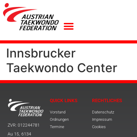
Innsbrucker
Taekwondo Center
QUICK LINKS
RECHTLICHES
Vorstand
Datenschutz
Ordnungen
Impressum
ZVR: 012244781
Termine
Cookies
Au 15, 6134