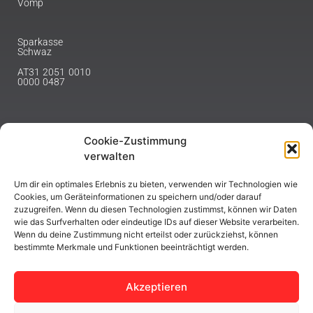
Vomp
Sparkasse
Schwaz
AT31 2051 0010
0000 0487
Cookie-Zustimmung
NEWSLETTER
verwalten
Melde dich hier für unseren Newsletter an.
Um dir ein optimales Erlebnis zu bieten, verwenden wir Technologien wie
Cookies, um Geräteinformationen zu speichern und/oder darauf
zuzugreifen. Wenn du diesen Technologien zustimmst, können wir Daten
wie das Surfverhalten oder eindeutige IDs auf dieser Website verarbeiten.
Wenn du deine Zustimmung nicht erteilst oder zurückziehst, können
bestimmte Merkmale und Funktionen beeinträchtigt werden.
ABONNIEREN
Akzeptieren