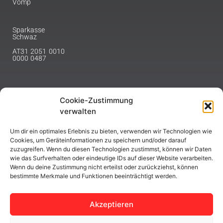
Vomp
Sparkasse
Schwaz
AT31 2051 0010
0000 0487
Cookie-Zustimmung
NEWSLETTER
verwalten
Melde dich hier für unseren Newsletter an.
Um dir ein optimales Erlebnis zu bieten, verwenden wir Technologien wie
Cookies, um Geräteinformationen zu speichern und/oder darauf
zuzugreifen. Wenn du diesen Technologien zustimmst, können wir Daten
wie das Surfverhalten oder eindeutige IDs auf dieser Website verarbeiten.
Wenn du deine Zustimmung nicht erteilst oder zurückziehst, können
bestimmte Merkmale und Funktionen beeinträchtigt werden.
ABONNIEREN
Akzeptieren