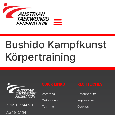
Bushido Kampfkunst
Körpertraining
QUICK LINKS
RECHTLICHES
Vorstand
Datenschutz
Ordnungen
Impressum
ZVR: 012244781
Termine
Cookies
Au 15, 6134