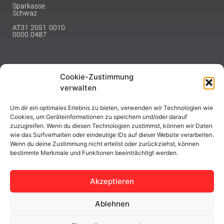
Sparkasse
Schwaz
AT31 2051 0010
0000 0487
Cookie-Zustimmung
NEWSLETTER
verwalten
Melde dich hier für unseren Newsletter an.
Um dir ein optimales Erlebnis zu bieten, verwenden wir Technologien wie
Cookies, um Geräteinformationen zu speichern und/oder darauf
zuzugreifen. Wenn du diesen Technologien zustimmst, können wir Daten
wie das Surfverhalten oder eindeutige IDs auf dieser Website verarbeiten.
Wenn du deine Zustimmung nicht erteilst oder zurückziehst, können
bestimmte Merkmale und Funktionen beeinträchtigt werden.
ABONNIEREN
Akzeptieren
Ablehnen
Copyright © 2023