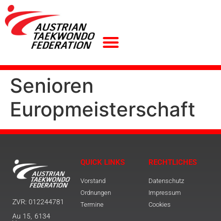
Senioren
Europmeisterschaft
QUICK LINKS
RECHTLICHES
Vorstand
Datenschutz
Ordnungen
Impressum
ZVR: 012244781
Termine
Cookies
Au 15, 6134