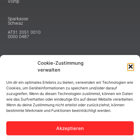
Vomp
Sparkasse
Schwaz
AT31 2051 0010
0000 0487
Cookie-Zustimmung
NEWSLETTER
verwalten
Melde dich hier für unseren Newsletter an.
Um dir ein optimales Erlebnis zu bieten, verwenden wir Technologien wie
Cookies, um Geräteinformationen zu speichern und/oder darauf
zuzugreifen. Wenn du diesen Technologien zustimmst, können wir Daten
wie das Surfverhalten oder eindeutige IDs auf dieser Website verarbeiten.
Wenn du deine Zustimmung nicht erteilst oder zurückziehst, können
bestimmte Merkmale und Funktionen beeinträchtigt werden.
ABONNIEREN
Akzeptieren