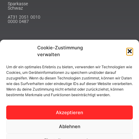
Sparkasse
Schwaz
AT31 2051 0010
0000 0487
Cookie-Zustimmung
NEWSLETTER
verwalten
Melde dich hier für unseren Newsletter an.
Um dir ein optimales Erlebnis zu bieten, verwenden wir Technologien wie
Cookies, um Geräteinformationen zu speichern und/oder darauf
zuzugreifen. Wenn du diesen Technologien zustimmst, können wir Daten
wie das Surfverhalten oder eindeutige IDs auf dieser Website verarbeiten.
Wenn du deine Zustimmung nicht erteilst oder zurückziehst, können
bestimmte Merkmale und Funktionen beeinträchtigt werden.
ABONNIEREN
Akzeptieren
Ablehnen
Copyright © 2023