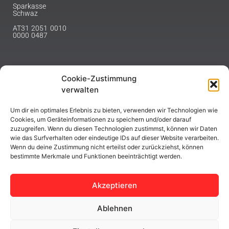
Sparkasse
Schwaz
AT31 2051 0010
0000 0487
Cookie-Zustimmung
NEWSLETTER
verwalten
Melde dich hier für unseren Newsletter an.
Um dir ein optimales Erlebnis zu bieten, verwenden wir Technologien wie
Cookies, um Geräteinformationen zu speichern und/oder darauf
zuzugreifen. Wenn du diesen Technologien zustimmst, können wir Daten
wie das Surfverhalten oder eindeutige IDs auf dieser Website verarbeiten.
Wenn du deine Zustimmung nicht erteilst oder zurückziehst, können
bestimmte Merkmale und Funktionen beeinträchtigt werden.
ABONNIEREN
Akzeptieren
Ablehnen
Copyright © 2023