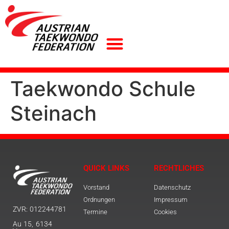
Taekwondo Schule
Steinach
QUICK LINKS
RECHTLICHES
Vorstand
Datenschutz
Ordnungen
Impressum
ZVR: 012244781
Termine
Cookies
Au 15, 6134