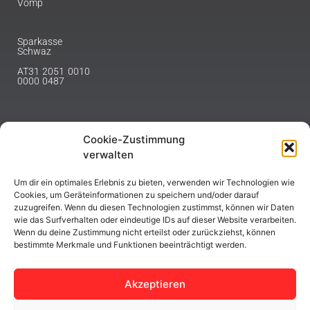
Vomp
Sparkasse
Schwaz
AT31 2051 0010
0000 0487
Cookie-Zustimmung
NEWSLETTER
verwalten
Melde dich hier für unseren Newsletter an.
Um dir ein optimales Erlebnis zu bieten, verwenden wir Technologien wie
Cookies, um Geräteinformationen zu speichern und/oder darauf
zuzugreifen. Wenn du diesen Technologien zustimmst, können wir Daten
wie das Surfverhalten oder eindeutige IDs auf dieser Website verarbeiten.
Wenn du deine Zustimmung nicht erteilst oder zurückziehst, können
bestimmte Merkmale und Funktionen beeinträchtigt werden.
ABONNIEREN
Akzeptieren