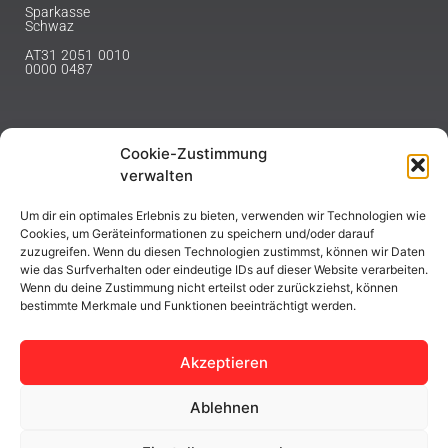
Sparkasse
Schwaz
AT31 2051 0010
0000 0487
Cookie-Zustimmung
NEWSLETTER
verwalten
Melde dich hier für unseren Newsletter an.
Um dir ein optimales Erlebnis zu bieten, verwenden wir Technologien wie
Cookies, um Geräteinformationen zu speichern und/oder darauf
zuzugreifen. Wenn du diesen Technologien zustimmst, können wir Daten
wie das Surfverhalten oder eindeutige IDs auf dieser Website verarbeiten.
Wenn du deine Zustimmung nicht erteilst oder zurückziehst, können
bestimmte Merkmale und Funktionen beeinträchtigt werden.
ABONNIEREN
Akzeptieren
Ablehnen
Copyright © 2023