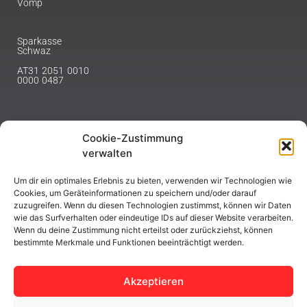
Vomp
Sparkasse
Schwaz
AT31 2051 0010
0000 0487
Cookie-Zustimmung
NEWSLETTER
verwalten
Melde dich hier für unseren Newsletter an.
Um dir ein optimales Erlebnis zu bieten, verwenden wir Technologien wie
Cookies, um Geräteinformationen zu speichern und/oder darauf
zuzugreifen. Wenn du diesen Technologien zustimmst, können wir Daten
wie das Surfverhalten oder eindeutige IDs auf dieser Website verarbeiten.
Wenn du deine Zustimmung nicht erteilst oder zurückziehst, können
bestimmte Merkmale und Funktionen beeinträchtigt werden.
ABONNIEREN
Akzeptieren