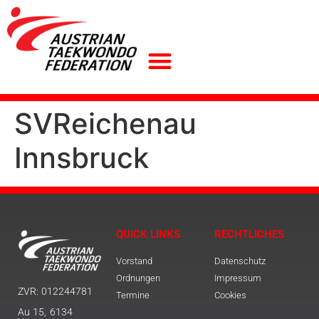
SVReichenau
Innsbruck
QUICK LINKS
RECHTLICHES
Vorstand
Datenschutz
Ordnungen
Impressum
ZVR: 012244781
Termine
Cookies
Au 15, 6134