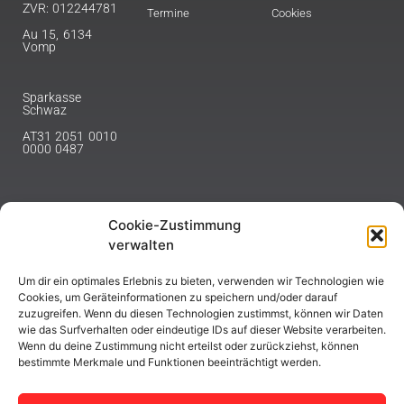
ZVR: 012244781
Termine
Cookies
Au 15, 6134
Vomp
Sparkasse
Schwaz
AT31 2051 0010
0000 0487
Cookie-Zustimmung
NEWSLETTER
verwalten
Melde dich hier für unseren Newsletter an.
Um dir ein optimales Erlebnis zu bieten, verwenden wir Technologien wie
Cookies, um Geräteinformationen zu speichern und/oder darauf
zuzugreifen. Wenn du diesen Technologien zustimmst, können wir Daten
wie das Surfverhalten oder eindeutige IDs auf dieser Website verarbeiten.
Wenn du deine Zustimmung nicht erteilst oder zurückziehst, können
bestimmte Merkmale und Funktionen beeinträchtigt werden.
ABONNIEREN