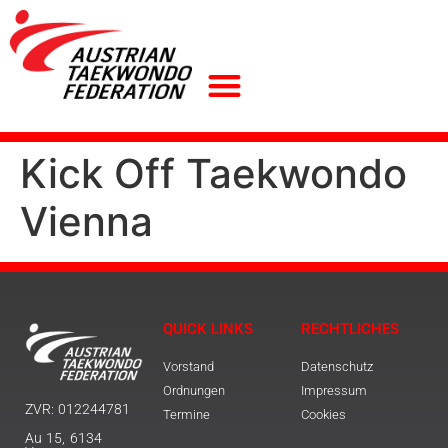
Kick Off Taekwondo
Vienna
QUICK LINKS
RECHTLICHES
Vorstand
Datenschutz
Ordnungen
Impressum
ZVR: 012244781
Termine
Cookies
Au 15, 6134