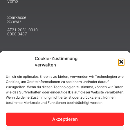
Vomp
Sparkasse
Schwaz
AT31 2051 0010
0000 0487
Cookie-Zustimmung
NEWSLETTER
verwalten
Melde dich hier für unseren Newsletter an.
Um dir ein optimales Erlebnis zu bieten, verwenden wir Technologien wie
Cookies, um Geräteinformationen zu speichern und/oder darauf
zuzugreifen. Wenn du diesen Technologien zustimmst, können wir Daten
wie das Surfverhalten oder eindeutige IDs auf dieser Website verarbeiten.
Wenn du deine Zustimmung nicht erteilst oder zurückziehst, können
bestimmte Merkmale und Funktionen beeinträchtigt werden.
ABONNIEREN
Akzeptieren