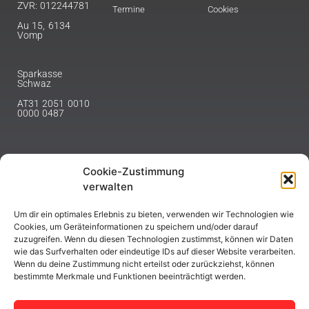
ZVR: 012244781
Termine
Cookies
Au 15, 6134
Vomp
Sparkasse
Schwaz
AT31 2051 0010
0000 0487
Cookie-Zustimmung
NEWSLETTER
verwalten
Melde dich hier für unseren Newsletter an.
Um dir ein optimales Erlebnis zu bieten, verwenden wir Technologien wie
Cookies, um Geräteinformationen zu speichern und/oder darauf
zuzugreifen. Wenn du diesen Technologien zustimmst, können wir Daten
wie das Surfverhalten oder eindeutige IDs auf dieser Website verarbeiten.
Wenn du deine Zustimmung nicht erteilst oder zurückziehst, können
bestimmte Merkmale und Funktionen beeinträchtigt werden.
ABONNIEREN