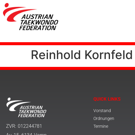
Reinhold Kornfeld
QUICK LINKS
Vorstand
Ordnungen
ZVR: 012244781
Termine