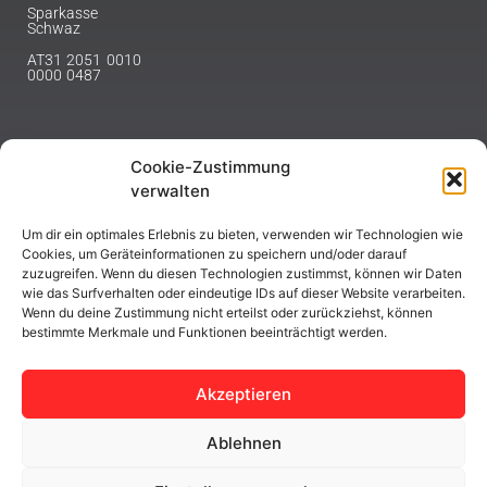
Sparkasse
Schwaz
AT31 2051 0010
0000 0487
Cookie-Zustimmung
NEWSLETTER
verwalten
Melde dich hier für unseren Newsletter an.
Um dir ein optimales Erlebnis zu bieten, verwenden wir Technologien wie
Cookies, um Geräteinformationen zu speichern und/oder darauf
zuzugreifen. Wenn du diesen Technologien zustimmst, können wir Daten
wie das Surfverhalten oder eindeutige IDs auf dieser Website verarbeiten.
Wenn du deine Zustimmung nicht erteilst oder zurückziehst, können
bestimmte Merkmale und Funktionen beeinträchtigt werden.
ABONNIEREN
Akzeptieren
Ablehnen
Copyright © 2023