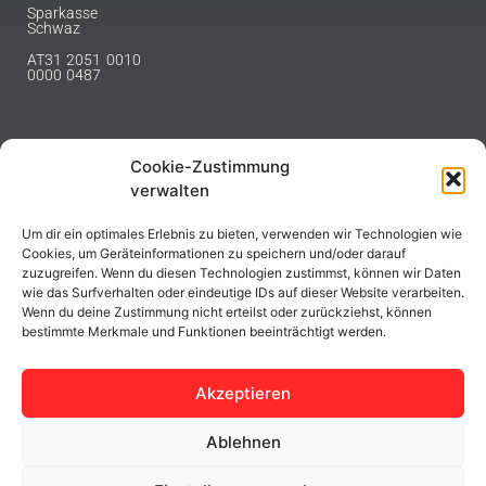
Sparkasse
Schwaz
AT31 2051 0010
0000 0487
Cookie-Zustimmung
NEWSLETTER
verwalten
Melde dich hier für unseren Newsletter an.
Um dir ein optimales Erlebnis zu bieten, verwenden wir Technologien wie
Cookies, um Geräteinformationen zu speichern und/oder darauf
zuzugreifen. Wenn du diesen Technologien zustimmst, können wir Daten
wie das Surfverhalten oder eindeutige IDs auf dieser Website verarbeiten.
Wenn du deine Zustimmung nicht erteilst oder zurückziehst, können
bestimmte Merkmale und Funktionen beeinträchtigt werden.
ABONNIEREN
Akzeptieren
Ablehnen
Copyright © 2023