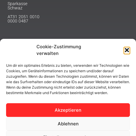
Sparkasse
Schwaz
AT31 2051 0010
0000 0487
Cookie-Zustimmung
NEWSLETTER
verwalten
Melde dich hier für unseren Newsletter an.
Um dir ein optimales Erlebnis zu bieten, verwenden wir Technologien wie
Cookies, um Geräteinformationen zu speichern und/oder darauf
zuzugreifen. Wenn du diesen Technologien zustimmst, können wir Daten
wie das Surfverhalten oder eindeutige IDs auf dieser Website verarbeiten.
Wenn du deine Zustimmung nicht erteilst oder zurückziehst, können
bestimmte Merkmale und Funktionen beeinträchtigt werden.
ABONNIEREN
Akzeptieren
Ablehnen
Copyright © 2023