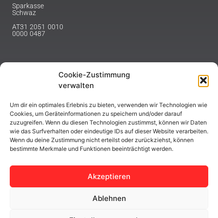
Sparkasse
Schwaz
AT31 2051 0010
0000 0487
Cookie-Zustimmung
NEWSLETTER
verwalten
Melde dich hier für unseren Newsletter an.
Um dir ein optimales Erlebnis zu bieten, verwenden wir Technologien wie
Cookies, um Geräteinformationen zu speichern und/oder darauf
zuzugreifen. Wenn du diesen Technologien zustimmst, können wir Daten
wie das Surfverhalten oder eindeutige IDs auf dieser Website verarbeiten.
Wenn du deine Zustimmung nicht erteilst oder zurückziehst, können
bestimmte Merkmale und Funktionen beeinträchtigt werden.
ABONNIEREN
Akzeptieren
Ablehnen
Copyright © 2023