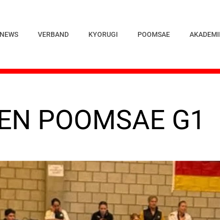
NEWS
VERBAND
KYORUGI
POOMSAE
AKADEMI
PEN POOMSAE G1